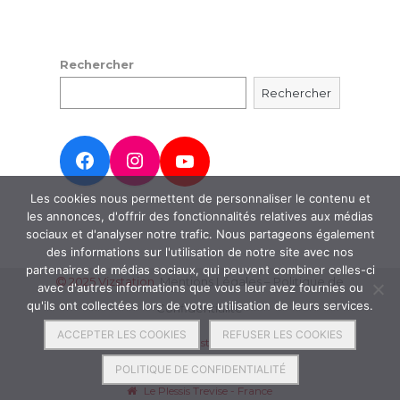
Rechercher
Rechercher
Les cookies nous permettent de personnaliser le contenu et
les annonces, d'offrir des fonctionnalités relatives aux médias
sociaux et d'analyser notre trafic. Nous partageons également
des informations sur l'utilisation de notre site avec nos
partenaires de médias sociaux, qui peuvent combiner celles-ci
2025 Vizstation
Mentions Légales
–
Politique de
avec d'autres informations que vous leur avez fournies ou
qu'ils ont collectées lors de votre utilisation de leurs services.
Confidentialité
ACCEPTER LES COOKIES
REFUSER LES COOKIES
info@vizstation.com
06 45 51 63 30
POLITIQUE DE CONFIDENTIALITÉ
Le Plessis Trevise - France